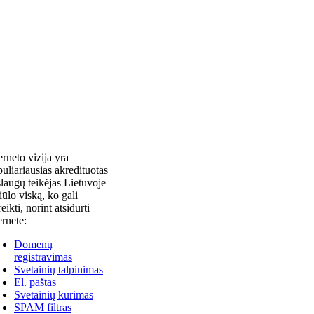
erneto vizija yra
uliariausias akredituotas
laugų teikėjas Lietuvoje
siūlo viską, ko gali
reikti, norint atsidurti
ernete:
Domenų
registravimas
Svetainių talpinimas
El. paštas
Svetainių kūrimas
SPAM filtras