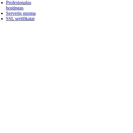
Profesionalus
hostingas
Serverių nuoma
SSL sertifikatai