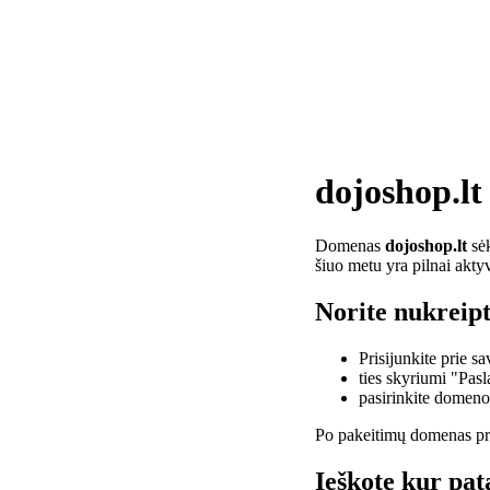
dojoshop.lt
Domenas
dojoshop.lt
sėk
šiuo metu yra pilnai akty
Norite nukreipt
Prisijunkite prie 
ties skyriumi "Pas
pasirinkite domen
Po pakeitimų domenas pra
Ieškote kur pat