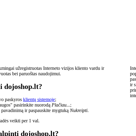
mingai užregistruotas Interneto vizijos kliento vardu ir
Int
vuotas bei paruoštas naudojimui.
pop
pas
ir 
i dojoshop.lt?
pri
int
savo paskyros
klientų sistemoje
;
laugos" pasirinkite nuorodą
Plačiau...
;
o pavadinimą ir paspauskite mygtuką
Nukreipti
.
dės veikti per 1 val.
alpinti dojoshop.lt?