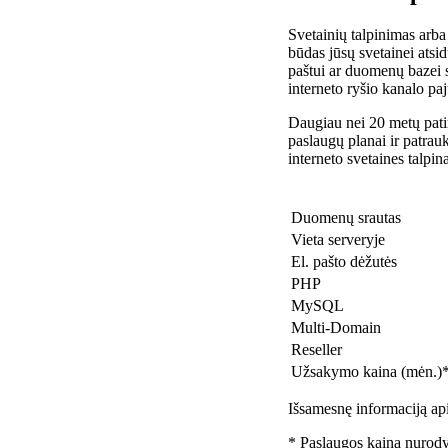
Svetainių talpinimas arba
būdas jūsų svetainei atsidu
paštui ar duomenų bazei 
interneto ryšio kanalo pa
Daugiau nei 20 metų patir
paslaugų planai ir patra
interneto svetaines talpin
Duomenų srautas
Vieta serveryje
El. pašto dėžutės
PHP
MySQL
Multi-Domain
Reseller
Užsakymo kaina (mėn.)
Išsamesnę informaciją api
* Paslaugos kaina nurody