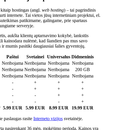
 kitaip hostingas (angl.
web hosting
) – tai pagrindinis
rti internete. Tai vietos jūsų internetiniam projektui, el.
suteikimas patikimame, galingame, prie spartaus
jungtame serveryje.
tis, aukšta klientų aptarnavimo kokybė, lankstūs
ukli kainodara nulėmė, kad šiandien pas mus savo
a ir mumis pasitiki daugiausiai šalies gyventojų.
Paštui
Svetainei
Universalus
Didmeninis
Neribojama
Neribojama
Neribojama
Neribojama
Neribojama
Neribojama
Neribojama
200 GB
Neribojama
Neribojama
Neribojama
Neribojama
-
+
+
+
-
+
+
+
-
-
+
+
-
-
-
+
*
5.99 EUR
5.99 EUR
8.99 EUR
19.99 EUR
e paslaugas rasite
Interneto vizijos
svetainėje.
ta pasirenkant 36 mėn. mokėjimo periodą. Kainos yra